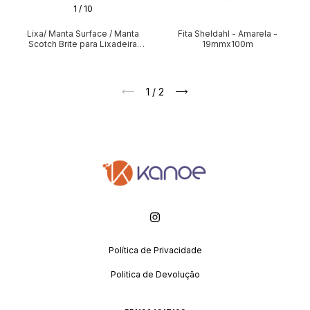
1
/
10
Lixa/ Manta Surface / Manta
Fita Sheldahl - Amarela -
Scotch Brite para Lixadeira
19mmx100m
Retangular 7600
1
/
2
Política de Privacidade
Politica de Devolução