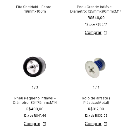
Fita Sheldahl - Fabre -
Pneu Grande Inflável -
19mmx100m
Diâmetro: 125mmx90mmxM14
R$546,00
12
x de
R$56,17
1
/
2
1
/
2
Pneu Pequeno Inflável -
Rolo de arraste (
Diâmetro: 85x75mmxM14
Plástico/Metal)
R$403,00
R$312,00
12
x de
R$41,46
12
x de
R$32,09