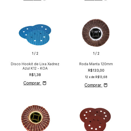
1
/
2
1
/
2
Disco Hookit de Lixa Xadrez
Roda Manta 120mm
Azul K12 - KOA
R$133,00
R$1,38
12
x de
R$13,68
Comprar
Comprar