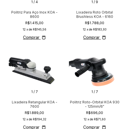
1
/
4
1
/
9
Politriz Para Aço Inox KOA -
Lixadeira Roto Orbital
8600
Brushless KOA - 6160
R$1.415,00
R$1.788,00
12
x de
R$145,56
12
x de
R$183,93
Comprar
Comprar
1
/
7
1
/
7
Lixadeira Retangular KOA -
Politriz Roto-Orbital KOA 930
7600
- 125mm/6"
R$1.889,00
R$696,00
12
x de
R$194,32
12
x de
R$71,60
Comprar
Comprar