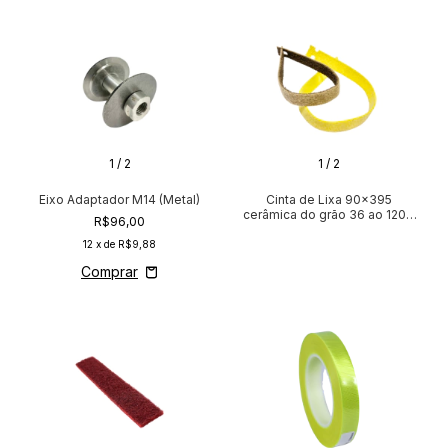
1
/
2
1
/
2
Eixo Adaptador M14 (Metal)
Cinta de Lixa 90x395
cerâmica do grão 36 ao 120 -
R$96,00
6"
12
x de
R$9,88